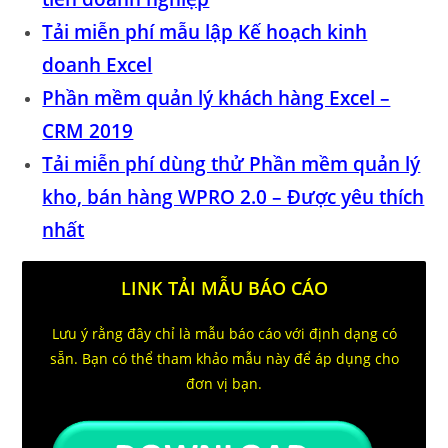
Tải miễn phí mẫu lập Kế hoạch kinh
doanh Excel
Phần mềm quản lý khách hàng Excel –
CRM 2019
Tải miễn phí dùng thử Phần mềm quản lý
kho, bán hàng WPRO 2.0 – Được yêu thích
nhất
LINK TẢI MẪU BÁO CÁO
Lưu ý rằng đây chỉ là mẫu báo cáo với định dạng có
sẵn. Bạn có thể tham khảo mẫu này để áp dụng cho
đơn vị bạn.