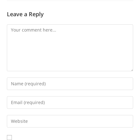
Leave a Reply
Comment
Enter
your
name
Enter
or
your
username
email
Enter
to
address
your
comment
to
website
comment