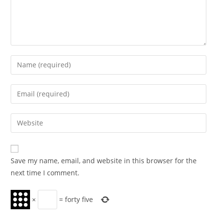
Enter
your
name
Enter
or
your
username
email
Enter
to
address
your
comment
to
website
comment
URL
Save my name, email, and website in this browser for the
(optional)
next time I comment.
×
=
forty five