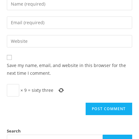
Enter
your
name
Enter
or
your
username
email
Enter
to
address
your
comment
to
website
comment
URL
Save my name, email, and website in this browser for the
(optional)
next time I comment.
×
9
=
sixty three
Search