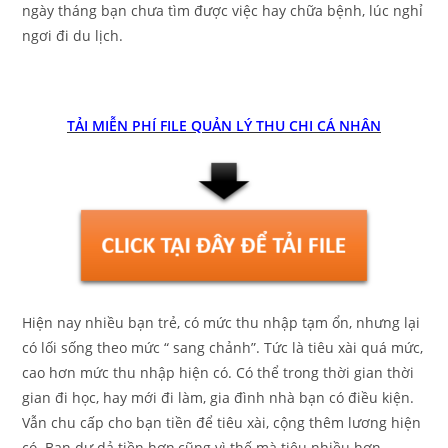
ngày tháng bạn chưa tìm được việc hay chữa bệnh, lúc nghỉ
ngơi đi du lịch.
TẢI MIỄN PHÍ FILE QUẢN LÝ THU CHI CÁ NHÂN
Hiện nay nhiều bạn trẻ, có mức thu nhập tạm ổn, nhưng lại
có lối sống theo mức “ sang chảnh”. Tức là tiêu xài quá mức,
cao hơn mức thu nhập hiện có. Có thể trong thời gian thời
gian đi học, hay mới đi làm, gia đình nhà bạn có điều kiện.
Vẫn chu cấp cho bạn tiền để tiêu xài, cộng thêm lương hiện
có. Bạn dư dả tiền hơn,cũng vì thế mà tiêu nhiều hơn.