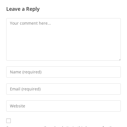
Leave a Reply
Comment
Enter
your
name
Enter
or
your
username
email
Enter
to
address
your
comment
to
website
comment
URL