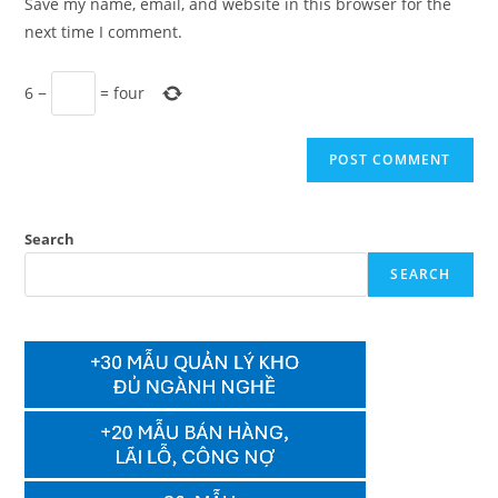
Save my name, email, and website in this browser for the
(optional)
next time I comment.
6
−
=
four
Search
SEARCH