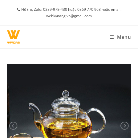
Skip
📞 Hỗ trợ, Zalo: 0389-978-430 hoặc 0869 770 968 hoặc email:
to
webkynang.vn@gmail.com
content
Menu