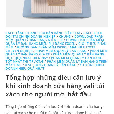
CÁCH TĂNG DOANH THU BÁN HÀNG HIỆU QUẢ
/
CÁCH THEO
DÕI TÀI CHÍNH DOANH NGHIỆP
/
CHUNG
/
DOWNLOAD PHẦN
MỀM QUẢN LÝ BÁN HÀNG MIỄN PHÍ
/
DOWNLOAD PHẦN MỀM
QUẢN LÝ BÁN HÀNG MIỄN PHÍ BẰNG EXCEL
/
GIỚI THIỆU PHẦN
MỀM
/
HƯỚNG DẪN PHẦN MỀM WPRO
/
MẪU FILE EXCEL
CHUYÊN NGHIỆP
/
PHẦN MỀM QUẢN LÝ BÁN HÀNG
/
PHẦN MỀM
QUẢN LÝ BÁN HÀNG GIÁ RẺ
/
PHẦN MỀM QUẢN LÝ BÁN HÀNG
HIỆU QUẢ NHẤT HIỆN NAY
/
PHẦN MỀM QUẢN LÝ BÁN HÀNG
TỐT NHẤT THỊ TRƯỜNG
/
PHẦN MỀM QUẢN LÝ BÁN HÀNG TRÊN
MÁY TÍNH
/
ỨNG DỤNG QUẢN LÝ BÁN HÀNG
/
Ý TƯỞNG KINH
DOANH HIỆU QUẢ NHẤT
Tổng hợp những điều cần lưu ý
khi kinh doanh cửa hàng vali túi
xách cho người mới bắt đầu
Tổng hợp những điều cần lưu ý khi kinh doanh cửa hàng
vali túi xách cho người mới bắt đầu. Bạn đang lo lắng về