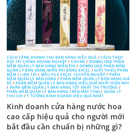
CÁCH TĂNG DOANH THU BÁN HÀNG HIỆU QUẢ
/
CÁCH THEO
DÕI TÀI CHÍNH DOANH NGHIỆP
/
CHUNG
/
DOWNLOAD PHẦN
MỀM QUẢN LÝ BÁN HÀNG MIỄN PHÍ
/
DOWNLOAD PHẦN MỀM
QUẢN LÝ BÁN HÀNG MIỄN PHÍ BẰNG EXCEL
/
GIỚI THIỆU PHẦN
MỀM
/
LINK TẢI
/
MẪU FILE EXCEL CHUYÊN NGHIỆP
/
PHẦN
MỀM QUẢN LÝ BÁN HÀNG
/
PHẦN MỀM QUẢN LÝ BÁN HÀNG GIÁ
RẺ
/
PHẦN MỀM QUẢN LÝ BÁN HÀNG HIỆU QUẢ NHẤT HIỆN NAY
/
PHẦN MỀM QUẢN LÝ BÁN HÀNG TỐT NHẤT THỊ TRƯỜNG
/
PHẦN MỀM QUẢN LÝ BÁN HÀNG TRÊN MÁY TÍNH
/
QUẢN LÝ
THU CHI
/
Ý TƯỞNG KINH DOANH HIỆU QUẢ NHẤT
Kinh doanh cửa hàng nước hoa
cao cấp hiệu quả cho người mới
bắt đầu cần chuẩn bị những gì?