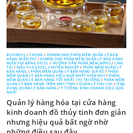
BUSINESS
/
CHUNG
/
DOWNLOAD PHẦN MỀM QUẢN LÝ BÁN
HÀNG MIỄN PHÍ
/
DOWNLOAD PHẦN MỀM QUẢN LÝ BÁN HÀNG
MIỄN PHÍ BẰNG EXCEL
/
HƯỚNG DẪN PHẦN MỀM WPRO
/
LINK
TẢI
/
MẪU FILE EXCEL CHUYÊN NGHIỆP
/
PHẦN MỀM QUẢN LÝ
BÁN HÀNG
/
PHẦN MỀM QUẢN LÝ BÁN HÀNG GIÁ RẺ
/
PHẦN
MỀM QUẢN LÝ BÁN HÀNG HIỆU QUẢ NHẤT HIỆN NAY
/
PHẦN
MỀM QUẢN LÝ BÁN HÀNG TỐT NHẤT THỊ TRƯỜNG
/
PHẦN MỀM
QUẢN LÝ BÁN HÀNG TRÊN MÁY TÍNH
/
QUẢN LÝ THU CHI
/
ỨNG
DỤNG QUẢN LÝ BÁN HÀNG
/
Ý TƯỞNG KINH DOANH HIỆU QUẢ
NHẤT
Quản lý hàng hóa tại cửa hàng
kinh doanh đồ thủy tinh đơn giản
nhưng hiệu quả bất ngờ nhờ
những điều sau đây.