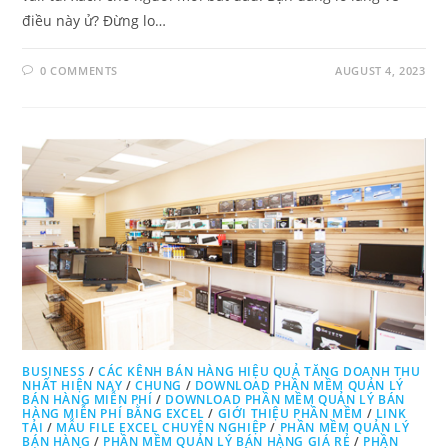
điều này ử? Đừng lo…
0 COMMENTS
AUGUST 4, 2023
BUSINESS
/
CÁC KÊNH BÁN HÀNG HIỆU QUẢ TĂNG DOANH THU
NHẤT HIỆN NAY
/
CHUNG
/
DOWNLOAD PHẦN MỀM QUẢN LÝ
BÁN HÀNG MIỄN PHÍ
/
DOWNLOAD PHẦN MỀM QUẢN LÝ BÁN
HÀNG MIỄN PHÍ BẰNG EXCEL
/
GIỚI THIỆU PHẦN MỀM
/
LINK
TẢI
/
MẪU FILE EXCEL CHUYÊN NGHIỆP
/
PHẦN MỀM QUẢN LÝ
BÁN HÀNG
/
PHẦN MỀM QUẢN LÝ BÁN HÀNG GIÁ RẺ
/
PHẦN