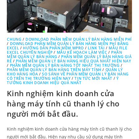
CHUNG
/
DOWNLOAD PHẦN MỀM QUẢN LÝ BÁN HÀNG MIỄN PHÍ
/
DOWNLOAD PHẦN MỀM QUẢN LÝ BÁN HÀNG MIỄN PHÍ BẰNG
EXCEL
/
HƯỚNG DẪN PHẦN MỀM WPRO
/
LINK TẢI
/
MẪU FILE
EXCEL CHUYÊN NGHIỆP
/
MẪU KẾ HOẠCH LÀM VIỆC
/
PHẦN
MỀM QUẢN LÝ BÁN HÀNG
/
PHẦN MỀM QUẢN LÝ BÁN HÀNG GIÁ
RẺ
/
PHẦN MỀM QUẢN LÝ BÁN HÀNG HIỆU QUẢ NHẤT HIỆN NAY
/
PHẦN MỀM QUẢN LÝ BÁN HÀNG TỐT NHẤT THỊ TRƯỜNG
/
PHẦN MỀM QUẢN LÝ BÁN HÀNG TRÊN MÁY TÍNH
/
QUẢN LÝ
KHO HÀNG HÓA
/
SO SÁNH VỀ PHẦN MỀM QUẢN LÝ BÁN HÀNG
CÓ TRÊN THỊ TRƯỜNG HIỆN NAY
/
TIN TỨC MỚI NHẤT
/
Ý
TƯỞNG KINH DOANH HIỆU QUẢ NHẤT
Kinh nghiệm kinh doanh cửa
hàng máy tính cũ thanh lý cho
người mới bắt đầu.
Kinh nghiệm kinh doanh cửa hàng máy tính cũ thanh lý cho
người mới bắt đầu. Hiện nay nhu cầu sử dụng máy tính