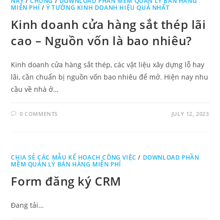
NAY
/
CHUNG
/
DOWNLOAD PHẦN MỀM QUẢN LÝ BÁN HÀNG
MIỄN PHÍ
/
Ý TƯỞNG KINH DOANH HIỆU QUẢ NHẤT
Kinh doanh cửa hàng sắt thép lãi
cao – Nguồn vốn là bao nhiêu?
Kinh doanh cửa hàng sắt thép, các vật liệu xây dựng lỗ hay
lãi, cần chuẩn bị nguồn vốn bao nhiêu để mở. Hiện nay nhu
cầu về nhà ở…
0 COMMENTS
JULY 12, 2023
CHIA SẺ CÁC MẪU KẾ HOẠCH CÔNG VIỆC
/
DOWNLOAD PHẦN
MỀM QUẢN LÝ BÁN HÀNG MIỄN PHÍ
Form đăng ký CRM
Đang tải…