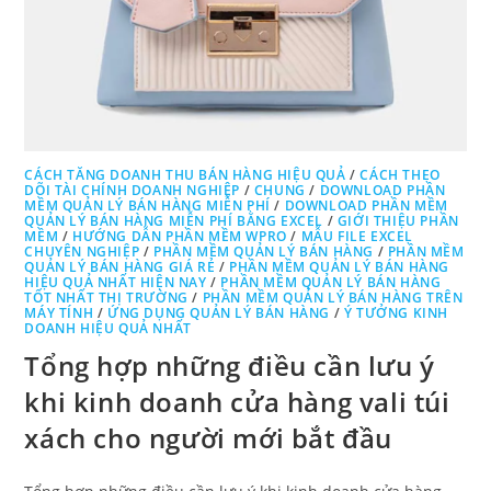
CÁCH TĂNG DOANH THU BÁN HÀNG HIỆU QUẢ
/
CÁCH THEO
DÕI TÀI CHÍNH DOANH NGHIỆP
/
CHUNG
/
DOWNLOAD PHẦN
MỀM QUẢN LÝ BÁN HÀNG MIỄN PHÍ
/
DOWNLOAD PHẦN MỀM
QUẢN LÝ BÁN HÀNG MIỄN PHÍ BẰNG EXCEL
/
GIỚI THIỆU PHẦN
MỀM
/
HƯỚNG DẪN PHẦN MỀM WPRO
/
MẪU FILE EXCEL
CHUYÊN NGHIỆP
/
PHẦN MỀM QUẢN LÝ BÁN HÀNG
/
PHẦN MỀM
QUẢN LÝ BÁN HÀNG GIÁ RẺ
/
PHẦN MỀM QUẢN LÝ BÁN HÀNG
HIỆU QUẢ NHẤT HIỆN NAY
/
PHẦN MỀM QUẢN LÝ BÁN HÀNG
TỐT NHẤT THỊ TRƯỜNG
/
PHẦN MỀM QUẢN LÝ BÁN HÀNG TRÊN
MÁY TÍNH
/
ỨNG DỤNG QUẢN LÝ BÁN HÀNG
/
Ý TƯỞNG KINH
DOANH HIỆU QUẢ NHẤT
Tổng hợp những điều cần lưu ý
khi kinh doanh cửa hàng vali túi
xách cho người mới bắt đầu