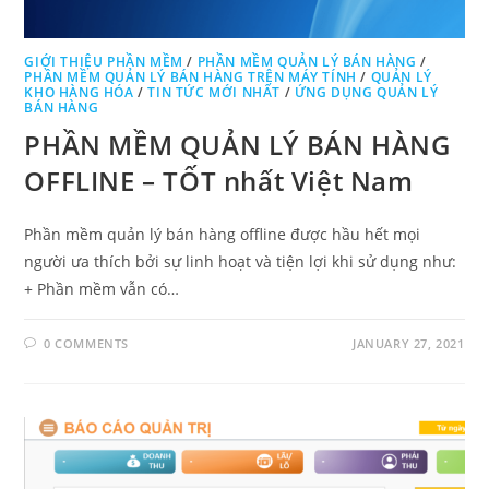
GIỚI THIỆU PHẦN MỀM
/
PHẦN MỀM QUẢN LÝ BÁN HÀNG
/
PHẦN MỀM QUẢN LÝ BÁN HÀNG TRÊN MÁY TÍNH
/
QUẢN LÝ
KHO HÀNG HÓA
/
TIN TỨC MỚI NHẤT
/
ỨNG DỤNG QUẢN LÝ
BÁN HÀNG
PHẦN MỀM QUẢN LÝ BÁN HÀNG
OFFLINE – TỐT nhất Việt Nam
Phần mềm quản lý bán hàng offline được hầu hết mọi
người ưa thích bởi sự linh hoạt và tiện lợi khi sử dụng như:
+ Phần mềm vẫn có…
0 COMMENTS
JANUARY 27, 2021