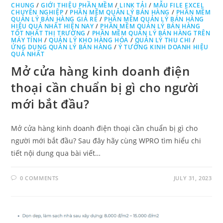
CHUNG
/
GIỚI THIỆU PHẦN MỀM
/
LINK TẢI
/
MẪU FILE EXCEL
CHUYÊN NGHIỆP
/
PHẦN MỀM QUẢN LÝ BÁN HÀNG
/
PHẦN MỀM
QUẢN LÝ BÁN HÀNG GIÁ RẺ
/
PHẦN MỀM QUẢN LÝ BÁN HÀNG
HIỆU QUẢ NHẤT HIỆN NAY
/
PHẦN MỀM QUẢN LÝ BÁN HÀNG
TỐT NHẤT THỊ TRƯỜNG
/
PHẦN MỀM QUẢN LÝ BÁN HÀNG TRÊN
MÁY TÍNH
/
QUẢN LÝ KHO HÀNG HÓA
/
QUẢN LÝ THU CHI
/
ỨNG DỤNG QUẢN LÝ BÁN HÀNG
/
Ý TƯỞNG KINH DOANH HIỆU
QUẢ NHẤT
Mở cửa hàng kinh doanh điện
thoại cần chuẩn bị gì cho người
mới bắt đầu?
Mở cửa hàng kinh doanh điện thoại cần chuẩn bị gì cho
người mới bắt đầu? Sau đây hãy cùng WPRO tìm hiểu chi
tiết nội dung qua bài viết…
0 COMMENTS
JULY 31, 2023