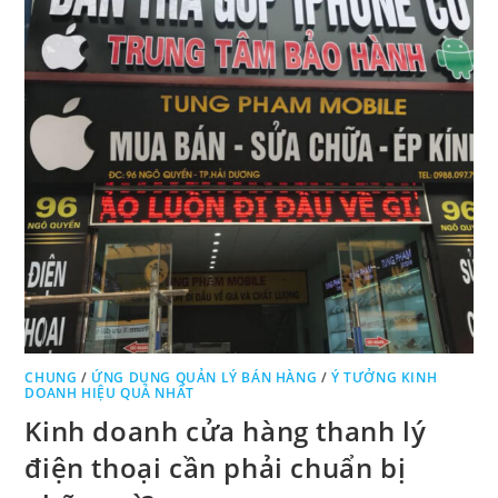
CHUNG
/
ỨNG DỤNG QUẢN LÝ BÁN HÀNG
/
Ý TƯỞNG KINH
DOANH HIỆU QUẢ NHẤT
Kinh doanh cửa hàng thanh lý
điện thoại cần phải chuẩn bị