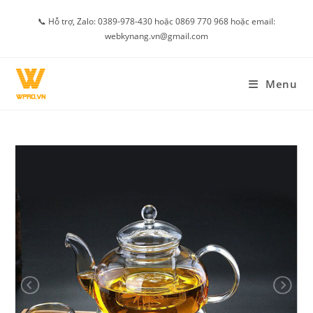
Skip
📞 Hỗ trợ, Zalo: 0389-978-430 hoặc 0869 770 968 hoặc email:
to
webkynang.vn@gmail.com
content
Menu