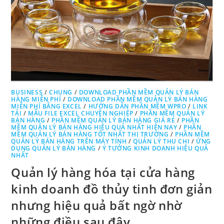
BUSINESS
/
CHUNG
/
DOWNLOAD PHẦN MỀM QUẢN LÝ BÁN
HÀNG MIỄN PHÍ
/
DOWNLOAD PHẦN MỀM QUẢN LÝ BÁN HÀNG
MIỄN PHÍ BẰNG EXCEL
/
HƯỚNG DẪN PHẦN MỀM WPRO
/
LINK
TẢI
/
MẪU FILE EXCEL CHUYÊN NGHIỆP
/
PHẦN MỀM QUẢN LÝ
BÁN HÀNG
/
PHẦN MỀM QUẢN LÝ BÁN HÀNG GIÁ RẺ
/
PHẦN
MỀM QUẢN LÝ BÁN HÀNG HIỆU QUẢ NHẤT HIỆN NAY
/
PHẦN
MỀM QUẢN LÝ BÁN HÀNG TỐT NHẤT THỊ TRƯỜNG
/
PHẦN MỀM
QUẢN LÝ BÁN HÀNG TRÊN MÁY TÍNH
/
QUẢN LÝ THU CHI
/
ỨNG
DỤNG QUẢN LÝ BÁN HÀNG
/
Ý TƯỞNG KINH DOANH HIỆU QUẢ
NHẤT
Quản lý hàng hóa tại cửa hàng
kinh doanh đồ thủy tinh đơn giản
nhưng hiệu quả bất ngờ nhờ
những điều sau đây.