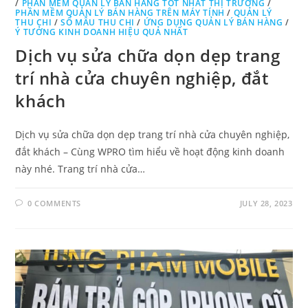
/
PHẦN MỀM QUẢN LÝ BÁN HÀNG TỐT NHẤT THỊ TRƯỜNG
/
PHẦN MỀM QUẢN LÝ BÁN HÀNG TRÊN MÁY TÍNH
/
QUẢN LÝ
THU CHI
/
SỔ MẪU THU CHI
/
ỨNG DỤNG QUẢN LÝ BÁN HÀNG
/
Ý TƯỞNG KINH DOANH HIỆU QUẢ NHẤT
Dịch vụ sửa chữa dọn dẹp trang
trí nhà cửa chuyên nghiệp, đắt
khách
Dịch vụ sửa chữa dọn dẹp trang trí nhà cửa chuyên nghiệp,
đắt khách – Cùng WPRO tìm hiểu về hoạt động kinh doanh
này nhé. Trang trí nhà cửa…
0 COMMENTS
JULY 28, 2023