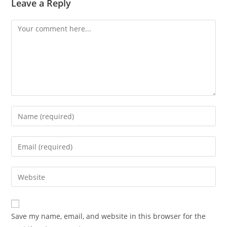
Leave a Reply
Comment
Enter
your
name
Enter
or
your
username
email
Enter
to
address
your
comment
to
website
comment
URL
Save my name, email, and website in this browser for the
(optional)