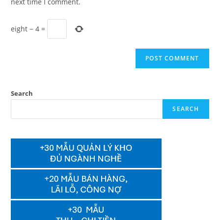
next time I comment.
eight
−
4
=
Search
SEARCH