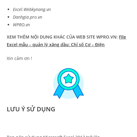
Excel.Webkynang.vn
Danhgia.pro.vn
WPRO.vn
XEM THÊM NỘI DUNG KHÁC CỦA WEB SITE WPRO.VN:
File
Excel mẫu – quản lý xăng dầu: Chỉ số Cơ – Điện
Xin cảm ơn !
LƯU Ý SỬ DỤNG