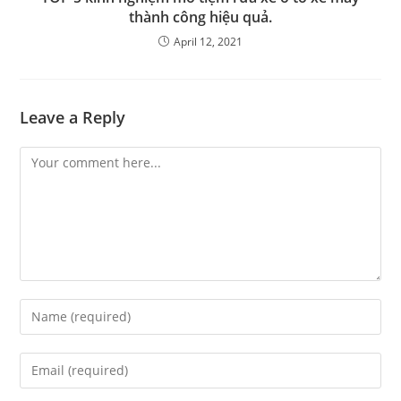
thành công hiệu quả.
April 12, 2021
Leave a Reply
Comment
Enter
your
name
Enter
or
your
username