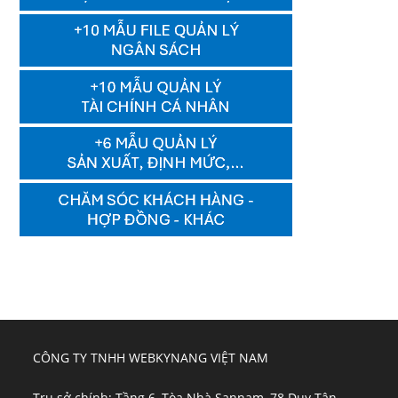
CÔNG TY TNHH WEBKYNANG VIỆT NAM
Trụ sở chính: Tầng 6, Tòa Nhà Sannam, 78 Duy Tân,