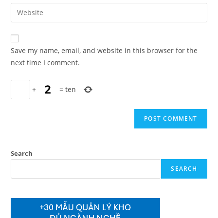
email
Enter
to
address
your
comment
to
website
comment
URL
Save my name, email, and website in this browser for the
(optional)
next time I comment.
+
=
ten
Search
SEARCH