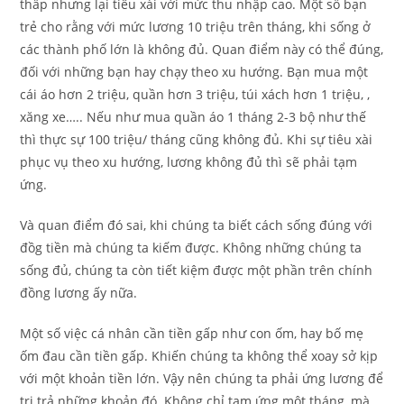
thấp nhưng lại tiêu xài với mức thu nhập cao. Một số bạn
trẻ cho rằng với mức lương 10 triệu trên tháng, khi sống ở
các thành phố lớn là không đủ. Quan điểm này có thể đúng,
đối với những bạn hay chạy theo xu hướng. Bạn mua một
cái áo hơn 2 triệu, quần hơn 3 triệu, túi xách hơn 1 triệu, ,
xăng xe….. Nếu như mua quần áo 1 tháng 2-3 bộ như thế
thì thực sự 100 triệu/ tháng cũng không đủ. Khi sự tiêu xài
phục vụ theo xu hướng, lương không đủ thì sẽ phải tạm
ứng.
Và quan điểm đó sai, khi chúng ta biết cách sống đúng với
đồg tiền mà chúng ta kiếm được. Không những chúng ta
sống đủ, chúng ta còn tiết kiệm được một phần trên chính
đồng lương ấy nữa.
Một số việc cá nhân cần tiền gấp như con ốm, hay bố mẹ
ốm đau cần tiền gấp. Khiến chúng ta không thể xoay sở kịp
với một khoản tiền lớn. Vậy nên chúng ta phải ứng lương để
tri trả những khoản đó. Không chỉ tạm ứng một tháng, mà