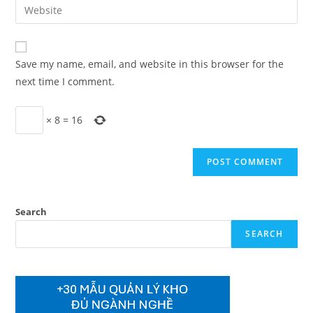
Enter
to
address
your
comment
to
website
comment
URL
Save my name, email, and website in this browser for the
(optional)
next time I comment.
×
8
=
16
Search
SEARCH