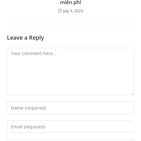
miễn phí
July 3, 2023
Leave a Reply
Comment
Enter
your
name
Enter
or
your
username
email