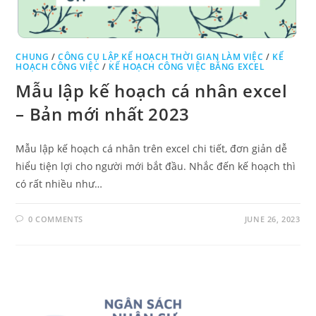
CHUNG
/
CÔNG CỤ LẬP KẾ HOẠCH THỜI GIAN LÀM VIỆC
/
KẾ
HOẠCH CÔNG VIỆC
/
KẾ HOẠCH CÔNG VIỆC BẰNG EXCEL
Mẫu lập kế hoạch cá nhân excel
– Bản mới nhất 2023
Mẫu lập kế hoạch cá nhân trên excel chi tiết, đơn giản dễ
hiểu tiện lợi cho người mới bắt đầu. Nhắc đến kế hoạch thì
có rất nhiều như…
0 COMMENTS
JUNE 26, 2023