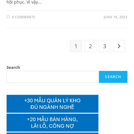
hồi phục. Vì vậy…
0 COMMENTS
JUNE 19, 2023
1
2
3
Go to t
Search
SEARCH