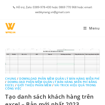
Skip
📞 Hỗ trợ, Zalo: 0389-978-430 hoặc 0869 770 968 hoặc email:
to
webkynang.vn@gmail.com
content
Menu
CHUNG
/
DOWNLOAD PHẦN MỀM QUẢN LÝ BÁN HÀNG MIỄN PHÍ
/
DOWNLOAD PHẦN MỀM QUẢN LÝ BÁN HÀNG MIỄN PHÍ BẰNG
EXCEL
/
GIỚI THIỆU PHẦN MỀM
/
VÀI TRICK HIỆU QUẢ TRONG
CÔNG VIỆC
Tạo danh sách khách hàng trên
excel – Bản mới nhất 2023